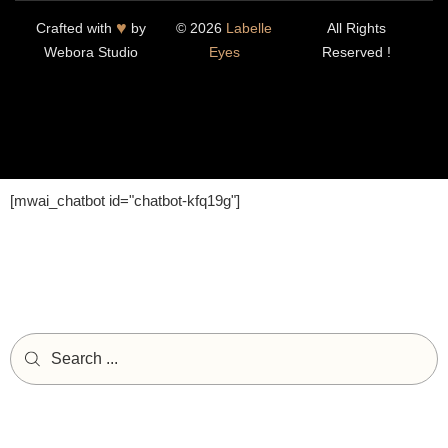
♥
Crafted with
by
© 2026
Labelle
All Rights
Webora Studio
Eyes
Reserved !
[mwai_chatbot id="chatbot-kfq19g"]